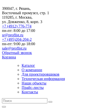
390047, г. Рязань,
Восточный промузел, стр. 1
119285, г. Москва,
ул. Довженко, 8, корп. 3
+7 (4912) 776-774
пн-пт: 8:00 до 17:00
sr@proflist.ru
+7 (495)204-204-2
пн-пт: 9:00 до 18:00
sale@proflist.ru
Обратный звонок
Корзина
Каталог
О компании
Для проектировщиков
Техническая информация
Наши объекты
Прайс-листы
Контакты